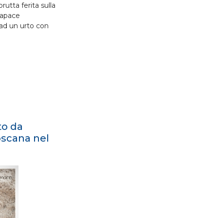
utta ferita sulla
rapace
ad un urto con
to da
oscana nel