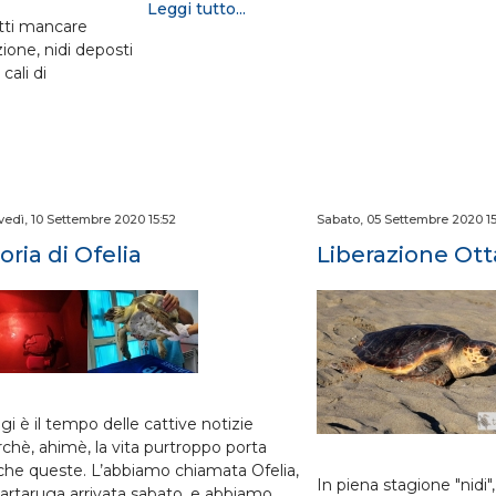
Leggi tutto...
atti mancare
zione, nidi deposti
cali di
vedì, 10 Settembre 2020 15:52
Sabato, 05 Settembre 2020 15
oria di Ofelia
Liberazione Ott
i è il tempo delle cattive notizie
rchè, ahimè, la vita purtroppo porta
che queste. L’abbiamo chiamata Ofelia,
In piena stagione "nidi", è
tartaruga arrivata sabato, e abbiamo