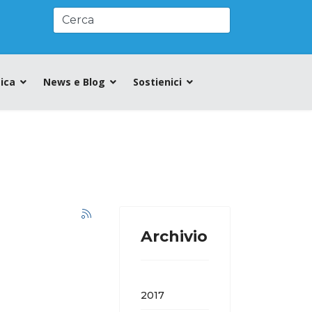
ica
News e Blog
Sostienici
Archivio
2017