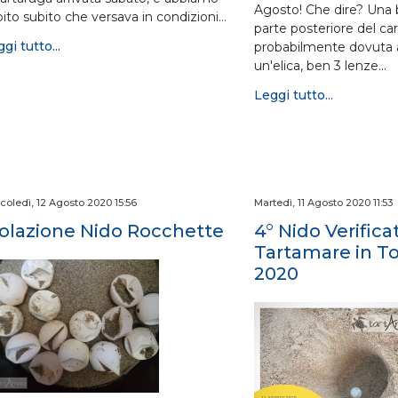
Agosto! Che dire? Una br
pito subito che versava in condizioni…
parte posteriore del ca
gi tutto...
probabilmente dovuta 
un'elica, ben 3 lenze…
Leggi tutto...
coledì, 12 Agosto 2020 15:56
Martedì, 11 Agosto 2020 11:53
iolazione Nido Rocchette
4° Nido Verifica
Tartamare in T
2020