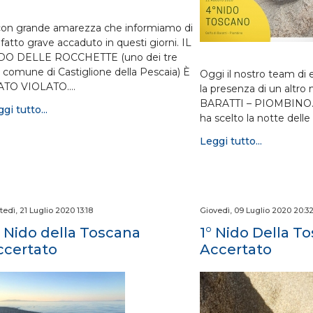
con grande amarezza che informiamo di
fatto grave accaduto in questi giorni. IL
DO DELLE ROCCHETTE (uno dei tre
l comune di Castiglione della Pescaia) È
Oggi il nostro team di e
ATO VIOLATO.…
la presenza di un altro
BARATTI – PIOMBINO.
gi tutto...
ha scelto la notte delle
Leggi tutto...
tedì, 21 Luglio 2020 13:18
Giovedì, 09 Luglio 2020 20:3
° Nido della Toscana
1° Nido Della T
ccertato
Accertato