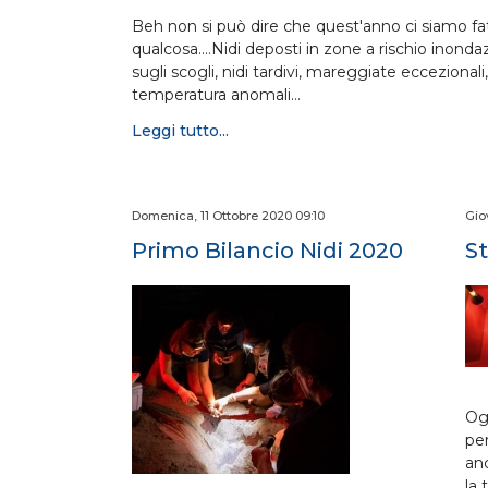
Beh non si può dire che quest'anno ci siamo f
qualcosa....Nidi deposti in zone a rischio inonda
sugli scogli, nidi tardivi, mareggiate eccezionali, 
temperatura anomali…
Leggi tutto...
Domenica, 11 Ottobre 2020 09:10
Gio
Primo Bilancio Nidi 2020
St
Ogg
pe
an
la 