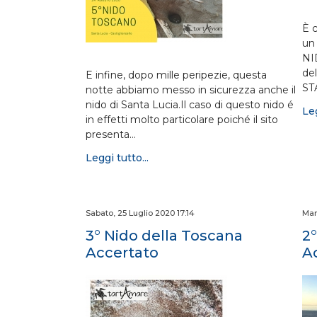
È 
un 
NI
de
E infine, dopo mille peripezie, questa
ST
notte abbiamo messo in sicurezza anche il
nido di Santa Lucia.Il caso di questo nido é
Leg
in effetti molto particolare poiché il sito
presenta…
Leggi tutto...
Sabato, 25 Luglio 2020 17:14
Mar
3° Nido della Toscana
2
Accertato
A