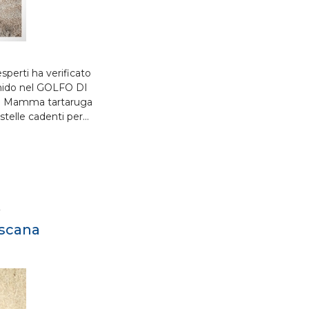
sperti ha verificato
 nido nel GOLFO DI
 Mamma tartaruga
 stelle cadenti per…
2
oscana