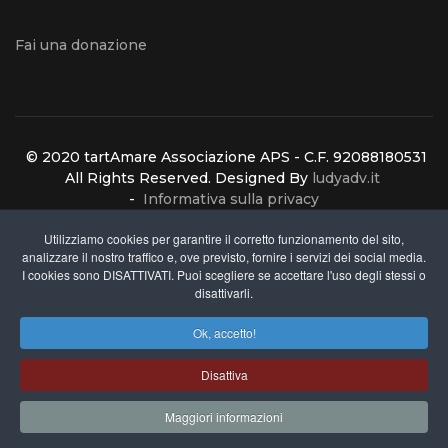
Fai una donazione
© 2020 tartAmare Associazione APS - C.F. 92088180531
All Rights Reserved. Designed By
ludyadv.it
-
Informativa sulla privacy
Utilizziamo cookies per garantire il corretto funzionamento del sito,
analizzare il nostro traffico e, ove previsto, fornire i servizi dei social media.
Share
I cookies sono DISATTIVATI. Puoi scegliere se accettare l'uso degli stessi o
Email
disattivarli.
Chiamaci
Share
Ok, accetto!
Disattiva
Maggiori informazioni